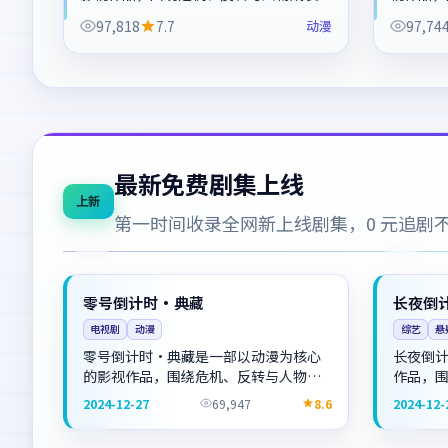
开，整体节奏紧凑，值得推荐观看。
开，整体
97,818
7.7
动漫
97,74
最新免费剧集上线
上新
第一时间收录全网新上线剧集，0 元追剧
完结
院线
日本
NEW
美国
零号倒计时·典藏
长夜倒
电视剧
动漫
综艺
悬
零号倒计时·典藏是一部以动漫为核心
长夜倒
的影视作品，围绕危机、反转与人物成
作品，
长展开，整体节奏紧凑，值得推荐观
开，整
2024-12-27
69,947
8.6
2024-12-
看。
热播
独播