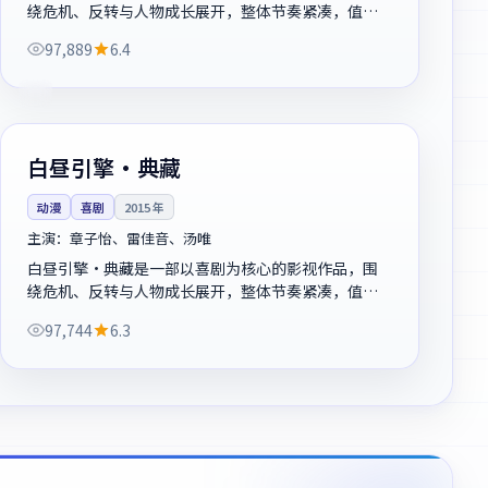
绕危机、反转与人物成长展开，整体节奏紧凑，值得
推荐观看。
97,889
6.4
140分钟
4K
日本
白昼引擎·典藏
动漫
喜剧
2015
年
主演：
章子怡、雷佳音、汤唯
白昼引擎·典藏是一部以喜剧为核心的影视作品，围
绕危机、反转与人物成长展开，整体节奏紧凑，值得
推荐观看。
97,744
6.3