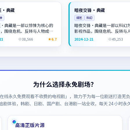
NEW
英国
征·典藏
暗夜交锋·典藏
悚
综艺
科幻
征·典藏是一部以惊悚为核心的
暗夜交锋·典藏是一部以科幻
品，围绕危机、反转与人物成长
影视作品，围绕危机、反转与
整体节奏紧凑，值得推荐观看。
展开，整体节奏紧凑，值得推
21
38,566
6.7
2024-12-21
49,253
为什么选择永免剧场？
在线永久免费观看不收费的电视剧
」，致力于为每一位剧迷打造无
追剧体验，韩剧、日剧、国产剧、台港剧一站全收，每天 24 小时永
高清正版片源