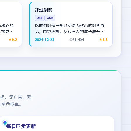
NEW
英国
NEW
迷城倒影
动漫
动漫
为核心的
迷城倒影是一部以动漫为核心的影视作
人物成长
品，围绕危机、反转与人物成长展开，
荐观看。
整体节奏紧凑，值得推荐观看。
9.2
2024-12-21
91,404
8.3
负担、无广告、无
久免费畅享。
每日同步更新