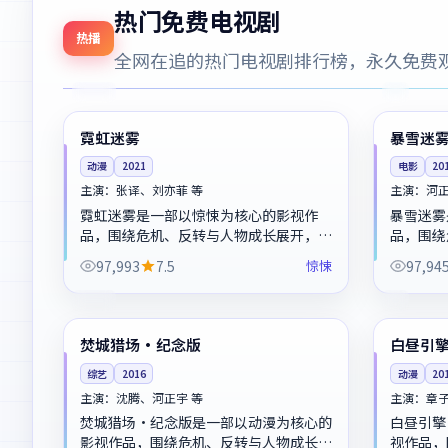
热门免费电视剧
热播
全网在追的热门电视剧排行榜，永久免费
99:15
连载中
4K
日本
中国
霓虹迷雾
暴雪迷
动漫
2021
电影
20
主演：
张译、刘亦菲 等
主演：
河
霓虹迷雾是一部以惊悚为核心的影视作
暴雪迷雾
品，围绕危机、反转与人物成长展开，整
品，围绕
体节奏紧凑，值得推荐观看。
体节奏紧
97,993
7.5
惊悚
97,94
99:20
连载中
4K
美国
日本
焚城猎场·纪念版
白昼引
综艺
2016
动漫
20
主演：
沈腾、河正宇 等
主演：
章
焚城猎场·纪念版是一部以动漫为核心的
白昼引擎
影视作品，围绕危机、反转与人物成长展
视作品，